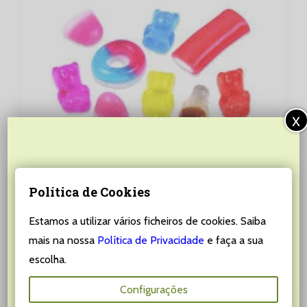
x
Subscreva a nossa
Política de Cookies
newsletter
Estamos a utilizar vários ficheiros de cookies. Saiba
Não perca as últimas novidades, promoções,
mais na nossa
Política de Privacidade
e faça a sua
Sortido de Gomas – Brilho
destaques e muito, muito mais!
ADICIONAR
escolha.
€
2.85
200gr
Email:
Configurações