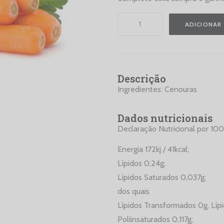
Quantidade
ADICIONAR
de
Cenoura
Descrição
Ingredientes: Cenouras
Dados nutricionais
Declaração Nutricional por 100
Energia 172kj / 41kcal;
Lípidos 0,24g;
Lípidos Saturados 0,037g;
dos quais
Lípidos Transformados 0g, Líp
Poliinsaturados 0,117g;