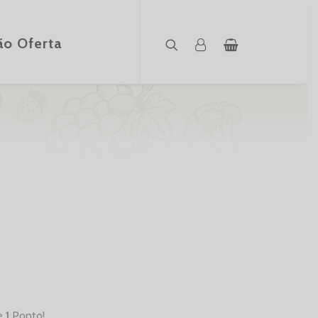
ão Oferta
e
1
Ponto!