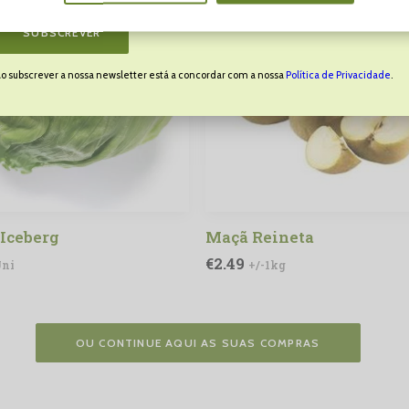
SUBSCREVER
o subscrever a nossa newsletter está a concordar com a nossa
Política de Privacidade
.
 Iceberg
Maçã Reineta
ADICIONAR
ADICIONAR
€
2.49
Uni
+/-1kg
OU CONTINUE AQUI AS SUAS COMPRAS