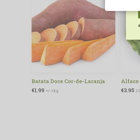
A
Batata Doce Cor-de-Laranja
Alface
ADICIONAR
€
1.99
€
3.95
+/-1kg
1