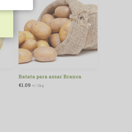
Batata para assar Branca
ADICIONAR
€
1.09
+/-1kg