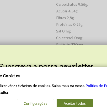
Carboidratos 9,58g;
Açucar 4,54g;
Fibras 2,8g;
Proteínas 0,93g;
Sal 0,17g;
Colesterol 0mg;
Potássio 320mg;
Peso
Subscreva a nossa newsletter
1kg
de Cookies
Não perca as últimas novidades, promoções, destaques e muito,
muito mais!
lizar vários ficheiros de cookies. Saiba mais na nossa
Política de P
Aproveite as nossas sugestões:
colha.
Email:
Configurações
Aceitar todos