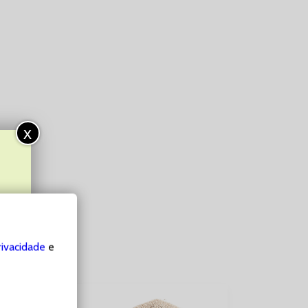
x
rivacidade
e