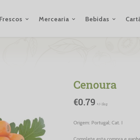
Frescos
Mercearia
Bebidas
Cart
Cenoura
€
0.79
+/-1kg
Origem: Portugal; Cat. I
Complete esta compra e ganh